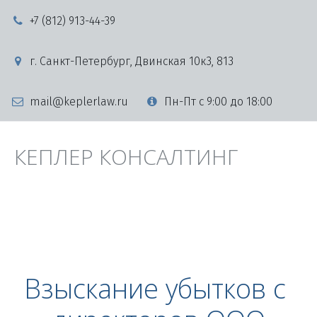
+7 (812) 913-44-39
г. Санкт-Петербург
,
Двинская 10к3
,
813
mail@keplerlaw.ru
Пн-Пт с 9:00 до 18:00
КЕПЛЕР КОНСАЛТИНГ
Взыскание убытков с 